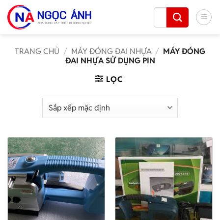
Bỏ
Tìm
qua
kiếm:
nội
dung
TRANG CHỦ
/
MÁY ĐÓNG ĐAI NHỰA
/
MÁY ĐÓNG
ĐAI NHỰA SỬ DỤNG PIN
LỌC