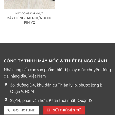
MÁY ĐÓNG ĐAI NHỰA
MÁY ĐÓNG ĐAI NHỰA DÙNG
PIN V2
CÔNG TY TNHH MÁY MÓC & THIẾT BỊ NGỌC ÁNH
Nhà cung cấp các sản phẩm thiết bị máy móc chuyên đóng
đai hàng đầu Việt Nam
36, đường D4, khu dân cư Thiên lý, p. phước long B,
Quận 9, HCM
22/14, phan văn hớn, P tân thới nhất, Quận 12
GỌI HOTLINE
GỬI THƯ ĐIỆN TỬ