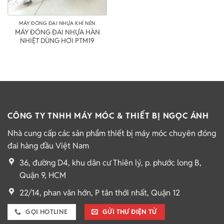
MÁY ĐÓNG ĐAI NHỰA KHÍ NÉN
MÁY ĐÓNG ĐAI NHỰA HÀN
NHIỆT DÙNG HƠI PTM19
CÔNG TY TNHH MÁY MÓC & THIẾT BỊ NGỌC ÁNH
Nhà cung cấp các sản phẩm thiết bị máy móc chuyên đóng
đai hàng đầu Việt Nam
36, đường D4, khu dân cư Thiên lý, p. phước long B,
Quận 9, HCM
22/14, phan văn hớn, P tân thới nhất, Quận 12
GỌI HOTLINE
GỬI THƯ ĐIỆN TỬ