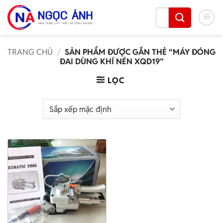
Bỏ
Tìm
qua
kiếm:
nội
dung
TRANG CHỦ
/
SẢN PHẨM ĐƯỢC GẮN THẺ “MÁY ĐÓNG
ĐAI DÙNG KHÍ NÉN XQD19”
LỌC