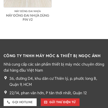
MÁY ĐÓNG ĐAI NHỰA
MÁY ĐÓNG ĐAI NHỰA DÙNG
PIN V2
CÔNG TY TNHH MÁY MÓC & THIẾT BỊ NGỌC ÁNH
Nhà cung cấp các sản phẩm thiết bị máy móc chuyên đóng
đai hàng đầu Việt Nam
36, đường D4, khu dân cư Thiên lý, p. phước long B,
Quận 9, HCM
22/14, phan văn hớn, P tân thới nhất, Quận 12
GỌI HOTLINE
GỬI THƯ ĐIỆN TỬ