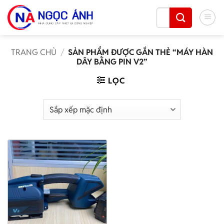
Bỏ
Tìm
qua
kiếm:
nội
dung
TRANG CHỦ
/
SẢN PHẨM ĐƯỢC GẮN THẺ “MÁY HÀN
DÂY BẰNG PIN V2”
LỌC