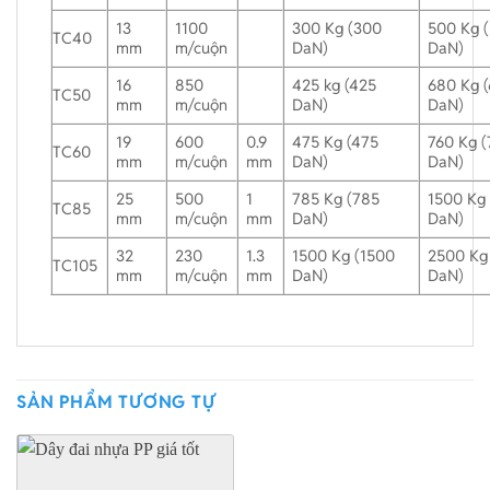
13
1100
300 Kg (300
500 Kg 
TC40
mm
m/cuộn
DaN)
DaN)
16
850
425 kg (425
680 Kg 
TC50
mm
m/cuộn
DaN)
DaN)
19
600
0.9
475 Kg (475
760 Kg (
TC60
mm
m/cuộn
mm
DaN)
DaN)
25
500
1
785 Kg (785
1500 Kg
TC85
mm
m/cuộn
mm
DaN)
DaN)
32
230
1.3
1500 Kg (1500
2500 Kg
TC105
mm
m/cuộn
mm
DaN)
DaN)
SẢN PHẨM TƯƠNG TỰ