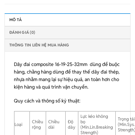
MÔ TẢ
ĐÁNH GIÁ (0)
THÔNG TIN LIÊN HỆ MUA HÀNG
Dây đai composite 16-19-25-32mm dùng để buộc
hàng, chằng hàng dùng để thay thế dây đai thép,
nhựa nhằm mang lại sự hiệu quả, an toàn hơn cho
kiện hàng và quá trình vận chuyển.
Quy cách và thông số kỷ thuật:
Lực kéo không
Trọng tải
Chiều
Chiều
Độ
bọ
Loại
(Min.Sys
rộng
dài
dày
(Min.Lin.Breaking
Strength
Strength)