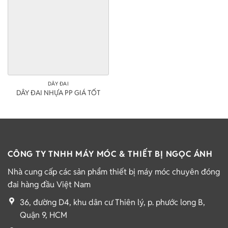
DÂY ĐAI
DÂY ĐAI NHỰA PP GIÁ TỐT
CÔNG TY TNHH MÁY MÓC & THIẾT BỊ NGỌC ÁNH
Nhà cung cấp các sản phẩm thiết bị máy móc chuyên đóng
đai hàng đầu Việt Nam
36, đường D4, khu dân cư Thiên lý, p. phước long B,
Quận 9, HCM