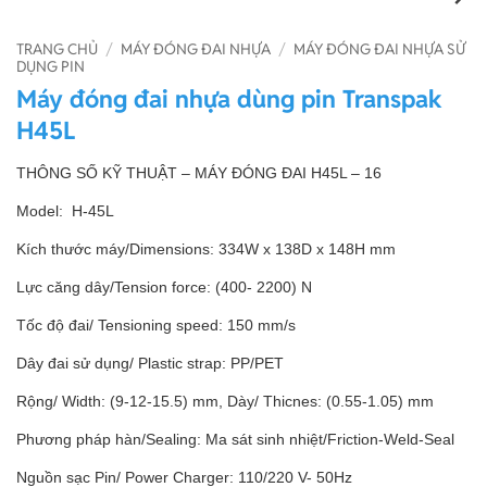
TRANG CHỦ
/
MÁY ĐÓNG ĐAI NHỰA
/
MÁY ĐÓNG ĐAI NHỰA SỬ
DỤNG PIN
Máy đóng đai nhựa dùng pin Transpak
H45L
THÔNG SỐ KỸ THUẬT – MÁY ĐÓNG ĐAI H45L – 16
Model: H-45L
Kích thước máy/Dimensions: 334W x 138D x 148H mm
Lực căng dây/Tension force: (400- 2200) N
Tốc độ đai/ Tensioning speed: 150 mm/s
Dây đai sử dụng/ Plastic strap: PP/PET
Rộng/ Width: (9-12-15.5) mm, Dày/ Thicnes: (0.55-1.05) mm
Phương pháp hàn/Sealing: Ma sát sinh nhiệt/Friction-Weld-Seal
Nguồn sạc Pin/ Power Charger: 110/220 V- 50Hz